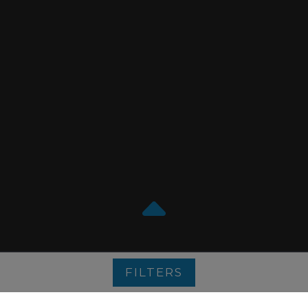
FILTERS
CONCEPTION :
LITHIUM MARKETING
Choix de consentement