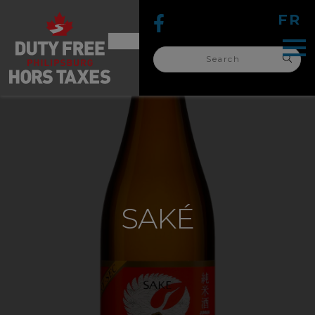
FR
Search
for:
search
for:
SAKÉ