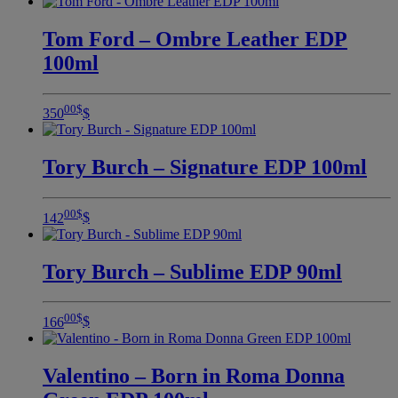
Tom Ford – Ombre Leather EDP
100ml
00
$
350
$
Tory Burch – Signature EDP 100ml
00
$
142
$
Tory Burch – Sublime EDP 90ml
00
$
166
$
Valentino – Born in Roma Donna