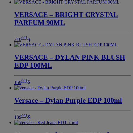
VERSACE – BRIGHT CRYSTAL
PARFUM 90ML
00
$
210
$
VERSACE – DYLAN PINK BLUSH
EDP 100ML
00
$
159
$
Versace – Dylan Purple EDP 100ml
00
$
139
$