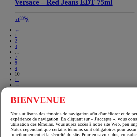
Versace – Red Jeans EDT 75ml
00
$
51
$
←
1
2
3
…
7
8
9
10
11
→
Filters
Close
BIENVENUE
Search
Find
Filter products
Showing 109 - 120 of 127 results
Nous utilisons des témoins de navigation afin d'améliorer et de pe
expérience de navigation. En cliquant sur « J'accepte », vous cons
utilisation des témoins. Vous aurez accès à notre site Web, peu im
Recherche
Notez cependant que certains témoins sont obligatoires pour assur
fonctionnement et la sécurité du site. Pour en savoir plus, consult