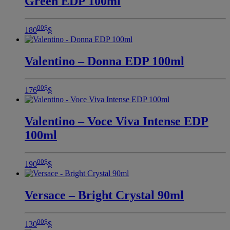
Green EDP 100ml
00
$
180
$
Valentino – Donna EDP 100ml
00
$
176
$
Valentino – Voce Viva Intense EDP
100ml
00
$
190
$
Versace – Bright Crystal 90ml
00
$
130
$