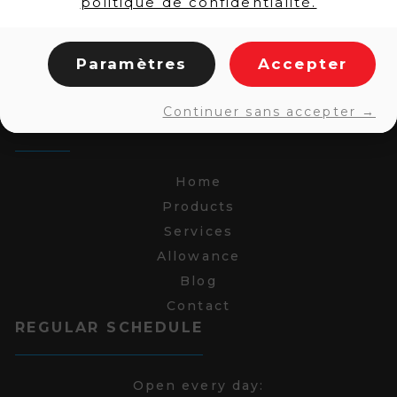
politique de confidentialité.
Paramètres
Accepter
Continuer sans accepter →
LINKS
Home
Products
Services
Allowance
Blog
Contact
REGULAR SCHEDULE
Open every day: