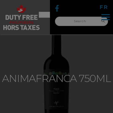
FR
Search
for:
search
for:
ANIMAFRANCA 750ML