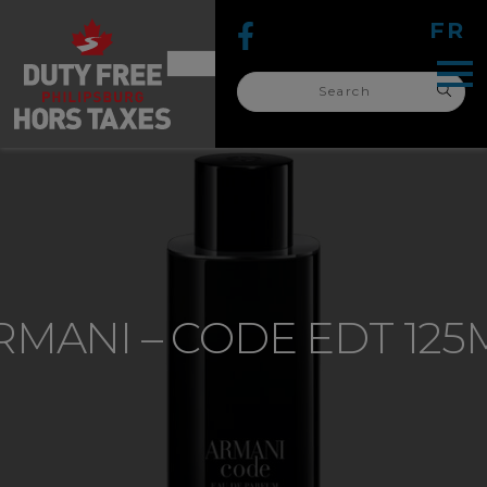
FR
Search
for:
search
for:
RMANI – CODE EDT 125