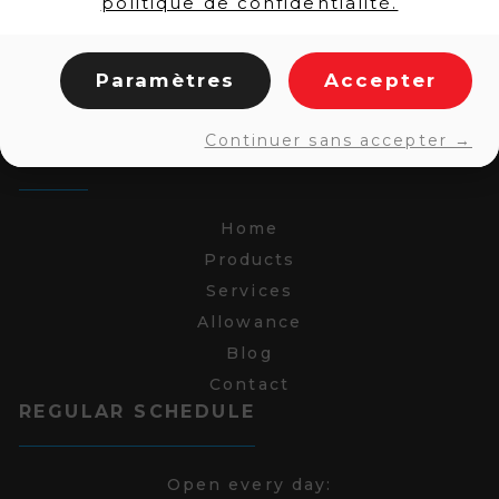
politique de confidentialité.
Paramètres
Accepter
Continuer sans accepter →
LINKS
Home
Products
Services
Allowance
Blog
Contact
REGULAR SCHEDULE
Open every day: