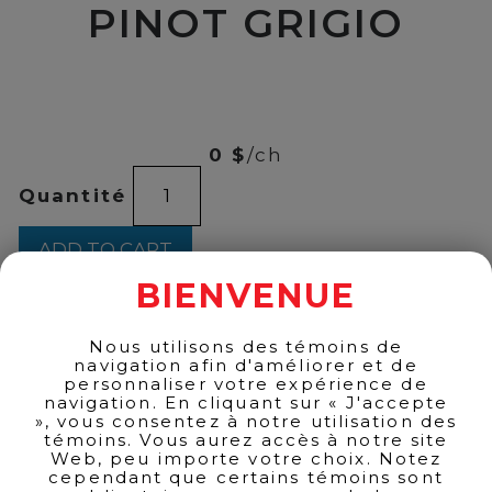
PINOT GRIGIO
00
$
16
0 $
/ch
BOLLA
Quantité
RETRO
PINOT
GRIGIO
ADD TO CART
quantity
BIENVENUE
Nous utilisons des témoins de
BACK TO PRODUCTS
navigation afin d'améliorer et de
personnaliser votre expérience de
navigation. En cliquant sur « J'accepte
», vous consentez à notre utilisation des
témoins. Vous aurez accès à notre site
Web, peu importe votre choix. Notez
cependant que certains témoins sont