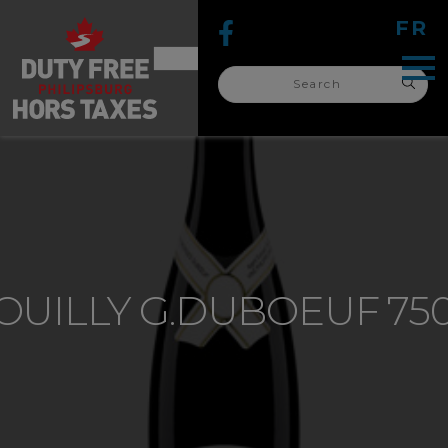
FR
Search
for:
search
for:
OUILLY G.DUBOEUF 75