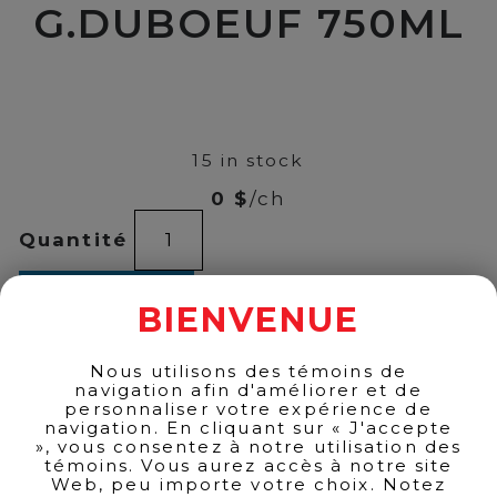
G.DUBOEUF 750ML
00
$
22
15 in stock
0 $
/ch
BROUILLY
Quantité
G.DUBOEUF
750ML
quantity
ADD TO CART
BIENVENUE
Nous utilisons des témoins de
navigation afin d'améliorer et de
BACK TO PRODUCTS
personnaliser votre expérience de
navigation. En cliquant sur « J'accepte
», vous consentez à notre utilisation des
témoins. Vous aurez accès à notre site
Web, peu importe votre choix. Notez