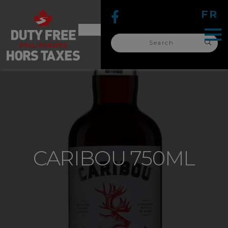
FR
Search
for:
search
for:
CARIBOU 750ML