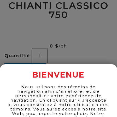
CHIANTI CLASSICO
750
00
$
22
0 $
/ch
CARPINETO
Quantité
CHIANTI
CLASSICO
750
ADD TO CART
quantity
BIENVENUE
Nous utilisons des témoins de
navigation afin d'améliorer et de
BACK TO PRODUCTS
personnaliser votre expérience de
navigation. En cliquant sur « J'accepte
», vous consentez à notre utilisation des
témoins. Vous aurez accès à notre site
Web, peu importe votre choix. Notez