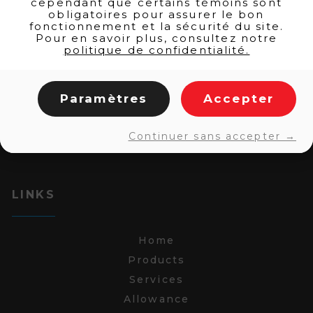
cependant que certains témoins sont
obligatoires pour assurer le bon
fonctionnement et la sécurité du site.
Pour en savoir plus, consultez notre
politique de confidentialité.
Paramètres
Accepter
Continuer sans accepter →
LINKS
Home
Products
Services
Allowance