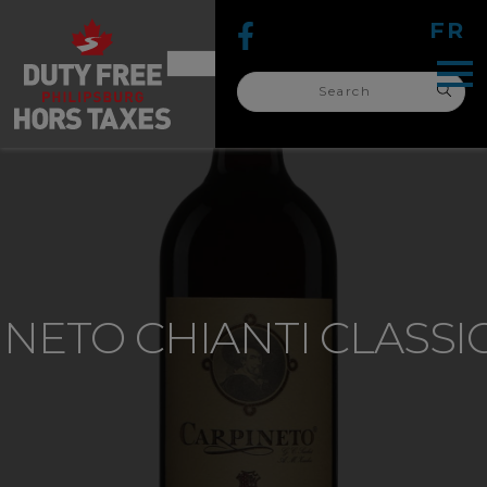
FR
Search
for:
search
for:
NETO CHIANTI CLASSI