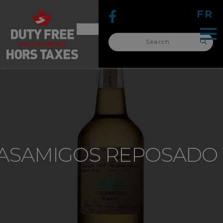
FR
Search
for:
search
for:
ASAMIGOS REPOSADO 