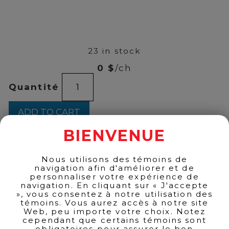
00
$
85
23 in stock
0 $
/ch
CASAMIGOS
Quantité
REPOSADO
1L
quantity
ADD TO CART
BIENVENUE
Nous utilisons des témoins de
BACK TO PRODUCTS
navigation afin d'améliorer et de
personnaliser votre expérience de
navigation. En cliquant sur « J'accepte
», vous consentez à notre utilisation des
témoins. Vous aurez accès à notre site
Web, peu importe votre choix. Notez
cependant que certains témoins sont
obligatoires pour assurer le bon