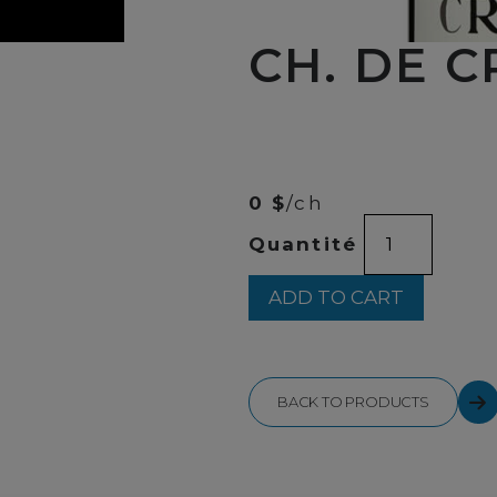
CH. DE 
00
$
25
0 $
/ch
CH.
Quantité
DE
CRUZEAU
750ML
ADD TO CART
quantity
BACK TO PRODUCTS