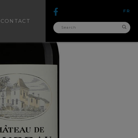
FR
CONTACT
search
for: