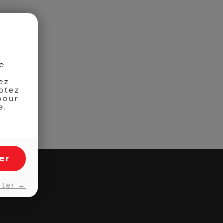
de
ez
otez
pour
e.
er
pter →