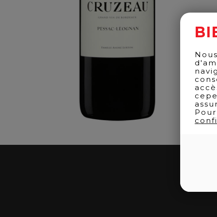
BI
Nous
d'am
navi
cons
accè
cepe
assu
Pour
confi