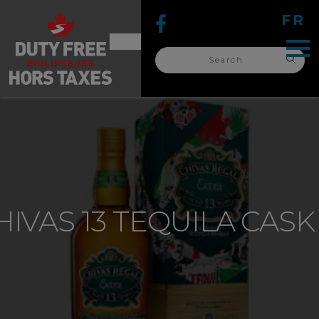
FR
Search
for:
search
for:
HIVAS 13 TEQUILA CASK 