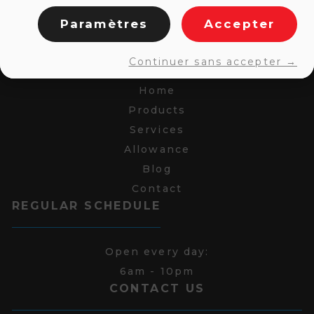
Paramètres
Accepter
LINKS
Continuer sans accepter →
Home
Products
Services
Allowance
Blog
Contact
REGULAR SCHEDULE
Open every day:
6am - 10pm
CONTACT US