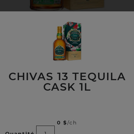
CHIVAS 13 TEQUILA
CASK 1L
00
$
53
0 $
/ch
CHIVAS
Quantité
13