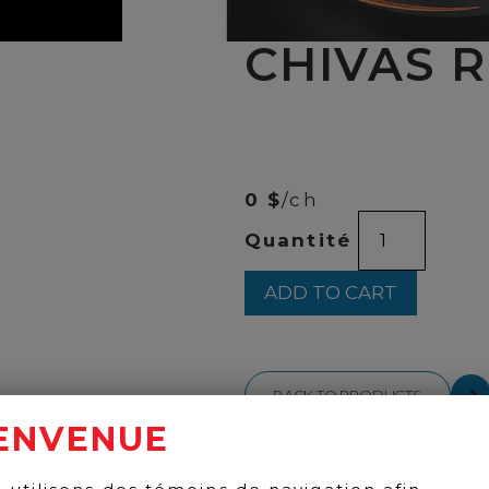
CHIVAS R
00
$
250
0 $
/ch
CHIVAS
Quantité
REGAL
XX
1L
ADD TO CART
quantity
BACK TO PRODUCTS
ENVENUE