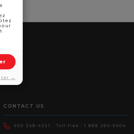
de
ez
otez
pour
e.
er
pter →
CONTACT US
450 248-4331
. Toll free :
1 888 260-5404