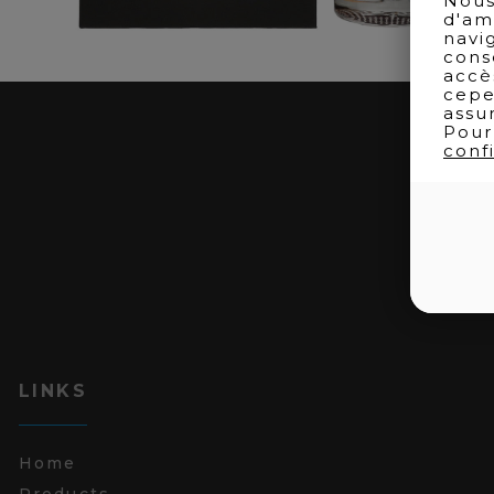
Nous
d'am
navi
cons
accè
cepe
assu
Pour
confi
LINKS
Home
Products