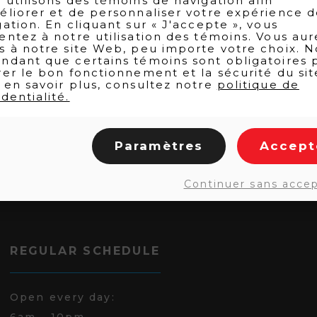
 utilisons des témoins de navigation afin
éliorer et de personnaliser votre expérience 
gation. En cliquant sur « J'accepte », vous
entez à notre utilisation des témoins. Vous aur
s à notre site Web, peu importe votre choix. N
ndant que certains témoins sont obligatoires 
rer le bon fonctionnement et la sécurité du sit
 en savoir plus, consultez notre
politique de
dentialité.
Paramètres
Accept
Continuer sans acce
REGULAR SCHEDULE
Open every day:
6am - 10pm