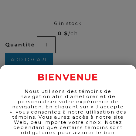
00
$
149
6 in stock
0 $
/ch
Clarins
Quantité
-
Double
Serum
ADD TO CART
Eye
Set
2x50ml
BIENVENUE
quantity
BACK TO PRODUCTS
Nous utilisons des témoins de
navigation afin d'améliorer et de
personnaliser votre expérience de
navigation. En cliquant sur « J'accepte
», vous consentez à notre utilisation des
témoins. Vous aurez accès à notre site
Web, peu importe votre choix. Notez
cependant que certains témoins sont
obligatoires pour assurer le bon