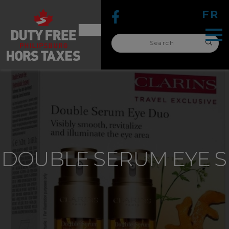
FR
Search
for:
search
for:
– DOUBLE SERUM EYE S