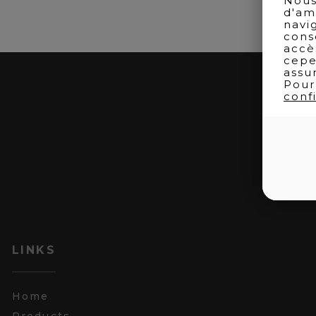
Nous
d'am
navi
cons
accè
cepe
assu
Pour
confi
LINKS
Home
Products