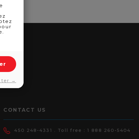
de
ez
otez
pour
e.
er
pter →
CONTACT US
450 248-4331
. Toll free :
1 888 260-5404