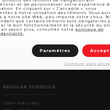
 utilisons des témoins de navigation afin
éliorer et de personnaliser votre expérience 
gation. En cliquant sur « J'accepte », vous
entez à notre utilisation des témoins. Vous aur
s à notre site Web, peu importe votre choix. N
ndant que certains témoins sont obligatoires 
rer le bon fonctionnement et la sécurité du sit
 en savoir plus, consultez notre
politique de
dentialité.
Paramètres
Accept
Continuer sans acce
REGULAR SCHEDULE
Open every day:
6am - 10pm