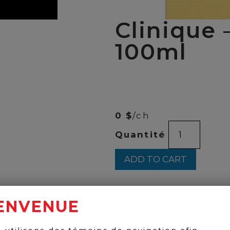
Clinique 
100ml
00
$
79
0 $
/ch
Clinique
Quantité
-
Aromatic
Elixir
ADD TO CART
100ml
quantity
ENVENUE
BACK TO PRODUCTS