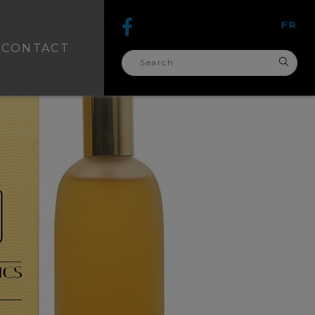
FR
CONTACT
search
for: