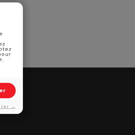
de
ez
otez
pour
e.
er
pter →