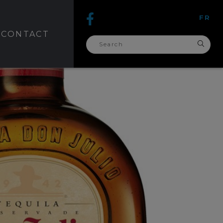
FR
CONTACT
search
for: