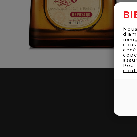
BI
Nous
d'am
navi
cons
accè
cepe
assu
Pour
confi