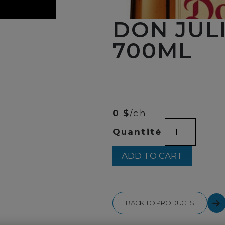
DON JUL
700ML
00
$
69
0 $
/ch
DON
Quantité
JULIO
REPOSADO
700ML
ADD TO CART
quantity
BACK TO PRODUCTS