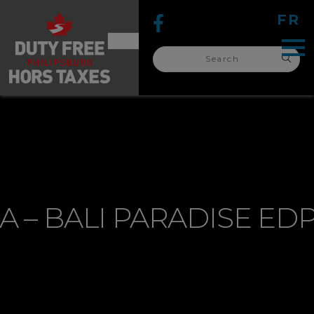
FR
Search
for:
search
for:
 – BALI PARADISE ED