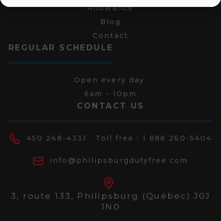
Allowance
Blog
Contact
REGULAR SCHEDULE
Open every day:
6am - 10pm
CONTACT US
450 248-4331
. Toll free :
1 888 260-5404
info@philipsburgdutyfree.com
3, route 133,
Philipsburg (Québec) J0J
1N0