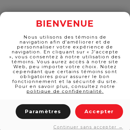
100ml
quantity
BACK TO PRODUCTS
BIENVENUE
Nous utilisons des témoins de
navigation afin d'améliorer et de
personnaliser votre expérience de
navigation. En cliquant sur « J'accepte
», vous consentez à notre utilisation des
témoins. Vous aurez accès à notre site
Web, peu importe votre choix. Notez
cependant que certains témoins sont
obligatoires pour assurer le bon
fonctionnement et la sécurité du site.
Pour en savoir plus, consultez notre
politique de confidentialité.
LINKS
Home
Paramètres
Accepter
Products
Services
Continuer sans accepter →