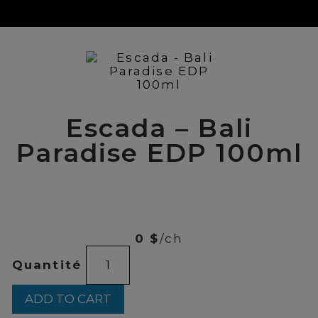
Escada – Bali
Paradise EDP 100ml
00
$
88
0 $
/ch
Escada
Quantité
-
Bali
Paradise
ADD TO CART
EDP