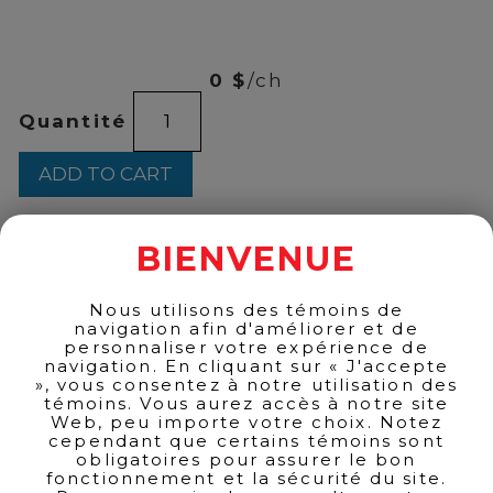
00
$
254
0 $
/ch
Estée
Quantité
Lauder
-
Perfect
ADD TO CART
Travel
Partners
quantity
BIENVENUE
BACK TO PRODUCTS
Nous utilisons des témoins de
navigation afin d'améliorer et de
personnaliser votre expérience de
navigation. En cliquant sur « J'accepte
», vous consentez à notre utilisation des
témoins. Vous aurez accès à notre site
Web, peu importe votre choix. Notez
cependant que certains témoins sont
obligatoires pour assurer le bon
fonctionnement et la sécurité du site.