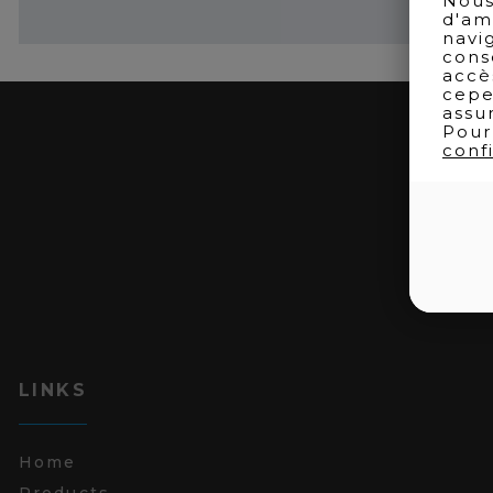
Nous
d'am
navi
cons
accè
cepe
assu
Pour
confi
LINKS
Home
Products