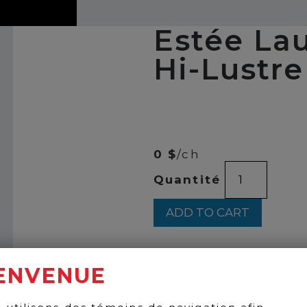
Estée Lau
Hi-Lustre
00
$
49
0 $
/ch
Estée
Quantité
Lauder
-
Pure
ADD TO CART
Color
Hi-
Lustre
quantity
ENVENUE
BACK TO PRODUCTS