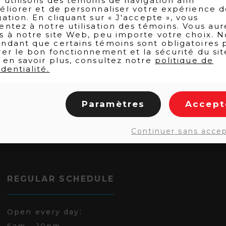
 utilisons des témoins de navigation afin
éliorer et de personnaliser votre expérience 
gation. En cliquant sur « J'accepte », vous
entez à notre utilisation des témoins. Vous aur
s à notre site Web, peu importe votre choix. N
ndant que certains témoins sont obligatoires 
rer le bon fonctionnement et la sécurité du sit
 en savoir plus, consultez notre
politique de
dentialité.
Paramètres
Accept
Continuer sans acce
REGULAR SCHEDULE
Open every day:
6am - 10pm