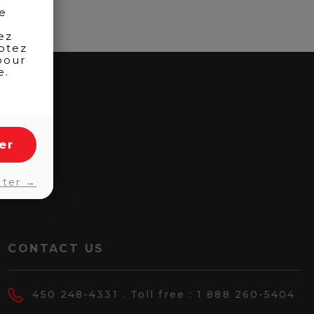
de
ez
otez
pour
e.
er
pter →
CONTACT US
450 248-4331
. Toll free :
1 888 260-5404