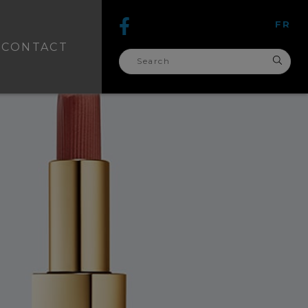
FR
CONTACT
search
for: