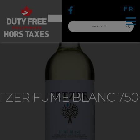
FR
Search
for:
search
for:
TZER FUME BLANC 75