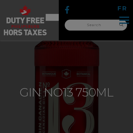
FR
Search
for:
search
for:
GIN NO13 750ML