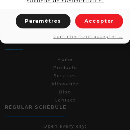
politique de confidentialité.
Paramètres
Accepter
Continuer sans accepter →
LINKS
Home
Products
Services
Allowance
Blog
Contact
REGULAR SCHEDULE
Open every day: