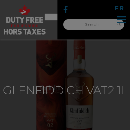
FR
Search
for:
search
for:
GLENFIDDICH VAT2 1L