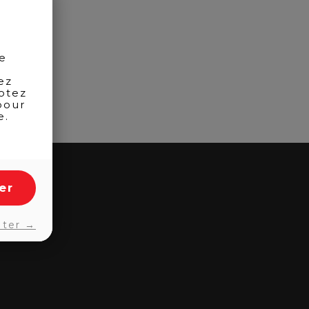
de
ez
otez
pour
e.
er
pter →