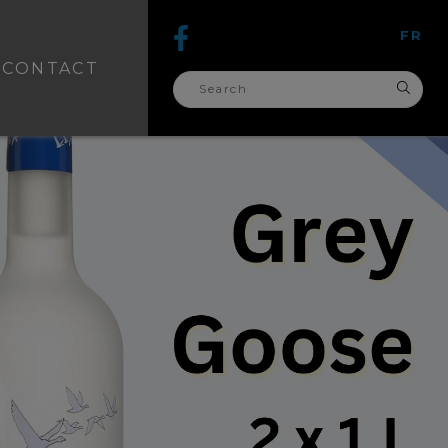
FR
CONTACT
search
for: