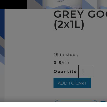
GREY GO
(2x1L)
00
$
78
25 in stock
0 $
/ch
GREY
Quantité
GOOSE
VODKA
G.P.
ADD TO CART
(2x1L)
quantity
BACK TO PRODUCTS