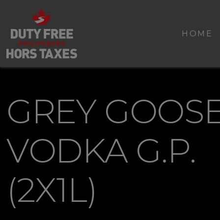
HOME
GREY GOOS
VODKA G.P.
(2X1L)