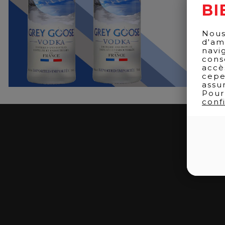
BI
Nous
d'am
navi
cons
accè
cepe
assu
Pour
confi