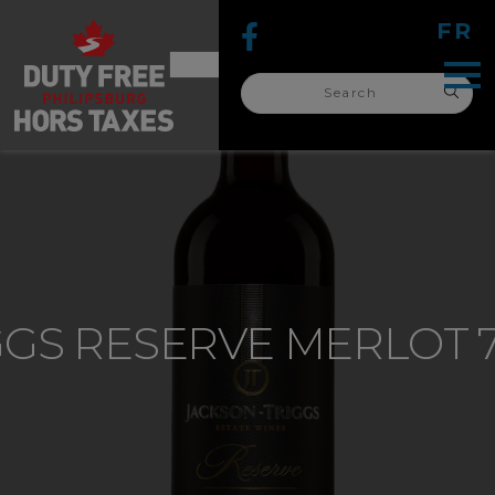
FR
Search
for:
search
for:
IGGS RESERVE MERLOT 