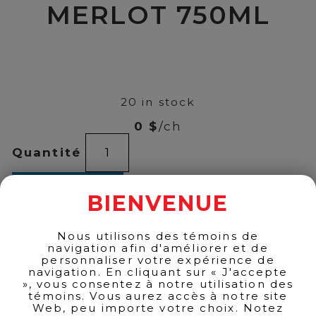
MERLOT 750ML
00
$
14
20 in stock
0 $
/ch
J.TRIGGS
Quantité
RESERVE
MERLOT
750ML
ADD TO CART
quantity
BIENVENUE
Nous utilisons des témoins de
navigation afin d'améliorer et de
BACK TO PRODUCTS
personnaliser votre expérience de
navigation. En cliquant sur « J'accepte
», vous consentez à notre utilisation des
témoins. Vous aurez accès à notre site
Web, peu importe votre choix. Notez