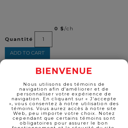
00
$
149
0 $
/ch
JPG
Quantité
-
Le
Beau
ADD TO CART
EDP
125ml
quantity
BIENVENUE
BACK TO PRODUCTS
Nous utilisons des témoins de
navigation afin d'améliorer et de
personnaliser votre expérience de
navigation. En cliquant sur « J'accepte
», vous consentez à notre utilisation des
témoins. Vous aurez accès à notre site
Web, peu importe votre choix. Notez
cependant que certains témoins sont
obligatoires pour assurer le bon
fonctionnement et la sécurité du site.