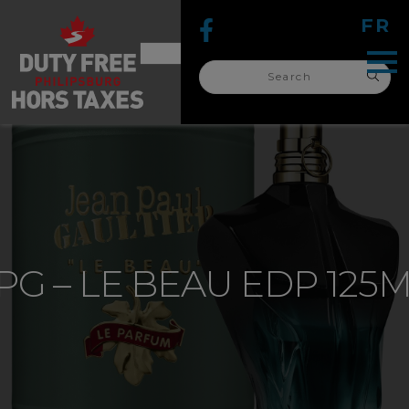
FR
Search
for:
search
for:
PG – LE BEAU EDP 125