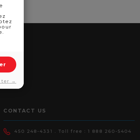
de
ez
otez
pour
e.
er
pter →
CONTACT US
450 248-4331
. Toll free :
1 888 260-5404