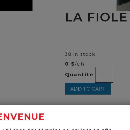
LA FIOLE
00
$
43
38 in stock
0 $
/ch
LA
Quantité
FIOLE
DU
PAPE
ADD TO CART
750ML
quantity
ENVENUE
BACK TO PRODUCTS