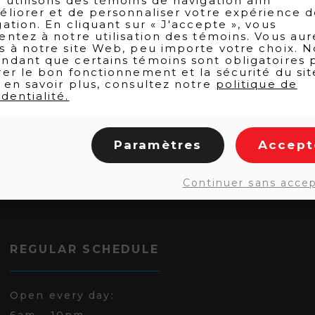
 utilisons des témoins de navigation afin
éliorer et de personnaliser votre expérience 
gation. En cliquant sur « J'accepte », vous
entez à notre utilisation des témoins. Vous aur
s à notre site Web, peu importe votre choix. N
ndant que certains témoins sont obligatoires 
rer le bon fonctionnement et la sécurité du sit
 en savoir plus, consultez notre
politique de
dentialité.
Paramètres
Accept
Continuer sans acce
REGULAR SCHEDULE
Open every day:
6am - 10pm