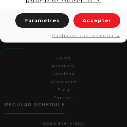
politique de confidentialité.
Paramètres
Accepter
Continuer sans accepter →
LINKS
Home
Products
Services
Allowance
Blog
Contact
REGULAR SCHEDULE
Open every day: