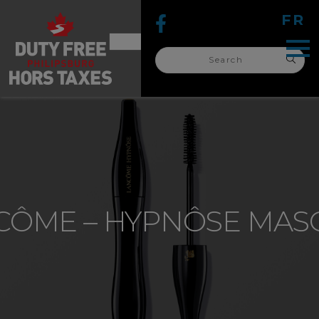
FR
Search
for:
search
for:
CÔME – HYPNÔSE MAS