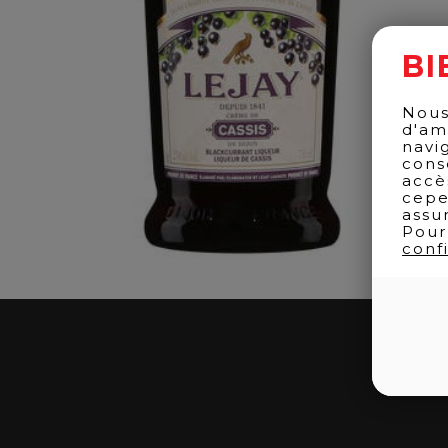
BI
Nous
d'am
navi
cons
accè
cepe
assu
Pour
confi