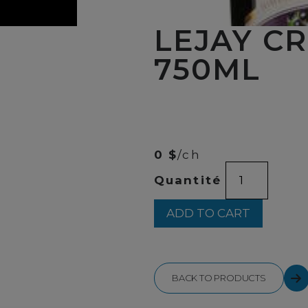
LEJAY CR
750ML
00
$
30
0 $
/ch
LEJAY
Quantité
CREME
DE
CASSIS
ADD TO CART
750ML
quantity
BACK TO PRODUCTS