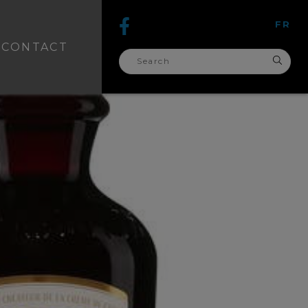
FR
CONTACT
search
for: