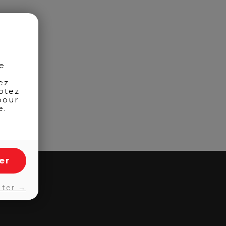
de
ez
otez
pour
e.
er
pter →