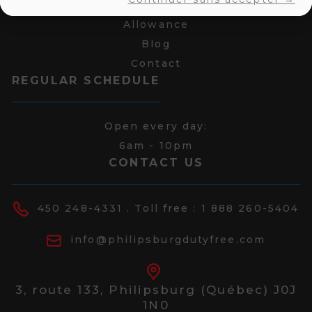
Services
Allowance
Blog
Contact
REGULAR SCHEDULE
Open every day:
6am - 10pm
CONTACT US
450 248-4331
. Toll free :
1 888 260-5404
info@philipsburgdutyfree.com
3, route 133,
Philipsburg (Québec) J0J
1N0