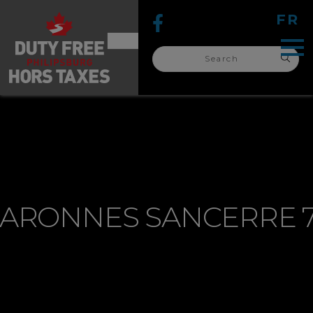
FR
Search
for:
search
for:
BARONNES SANCERRE 