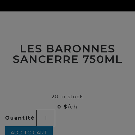
LES BARONNES
SANCERRE 750ML
00
$
34
20 in stock
0 $
/ch
LES
Quantité
BARONNES
SANCERRE
750ML
ADD TO CART