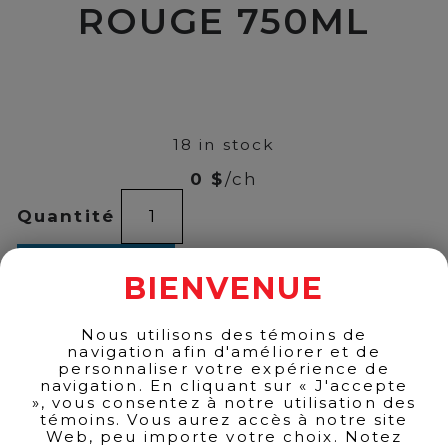
ROUGE 750ML
00
$
15
18 in stock
0 $
/ch
L'ORPAILLEUR
Quantité
VIN
ROUGE
750ML
ADD TO CART
quantity
BIENVENUE
Nous utilisons des témoins de
navigation afin d'améliorer et de
BACK TO PRODUCTS
personnaliser votre expérience de
navigation. En cliquant sur « J'accepte
», vous consentez à notre utilisation des
témoins. Vous aurez accès à notre site
Web, peu importe votre choix. Notez