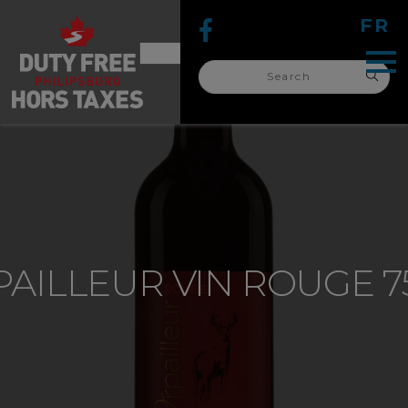
FR
Search
for:
search
for:
PAILLEUR VIN ROUGE 