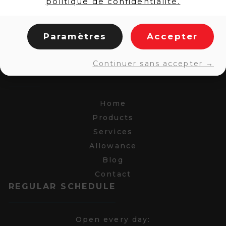
politique de confidentialité.
Paramètres
Accepter
Continuer sans accepter →
LINKS
Home
Products
Services
Allowance
Blog
Contact
REGULAR SCHEDULE
Open every day: