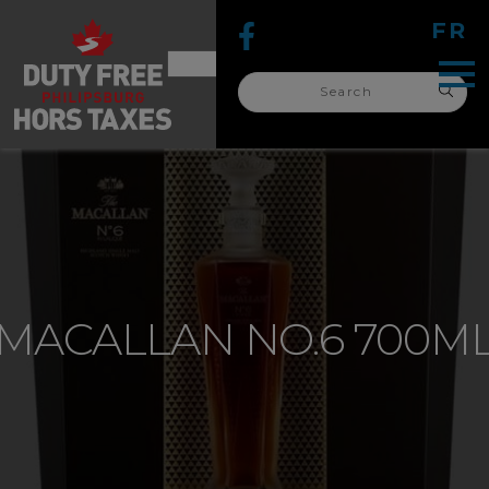
FR
Search
for:
search
for:
MACALLAN NO.6 700M