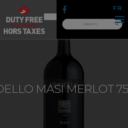
FR
Search
for:
search
for:
ELLO MASI MERLOT 7