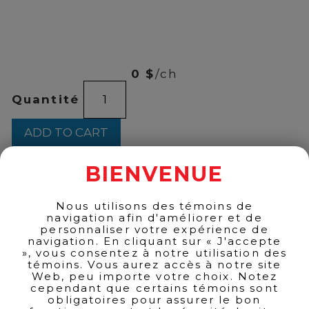
00
$
13
0 $
/ch
MODELLO
Quantité
MASI
MERLOT
750ML
ADD TO CART
quantity
BIENVENUE
BACK TO PRODUCTS
Nous utilisons des témoins de
navigation afin d'améliorer et de
personnaliser votre expérience de
navigation. En cliquant sur « J'accepte
», vous consentez à notre utilisation des
témoins. Vous aurez accès à notre site
Web, peu importe votre choix. Notez
cependant que certains témoins sont
obligatoires pour assurer le bon