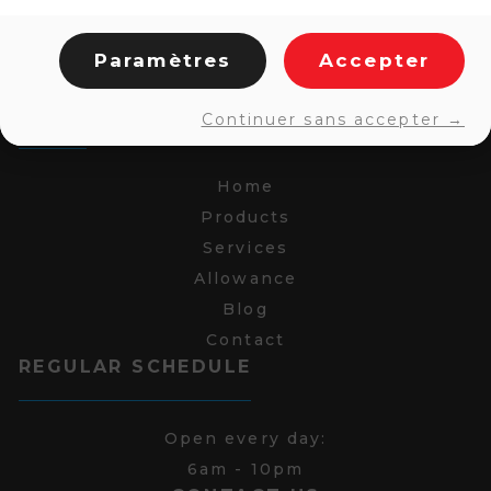
Paramètres
Accepter
LINKS
Continuer sans accepter →
Home
Products
Services
Allowance
Blog
Contact
REGULAR SCHEDULE
Open every day:
6am - 10pm