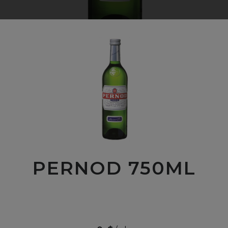
PERNOD 750ML
00
$
24