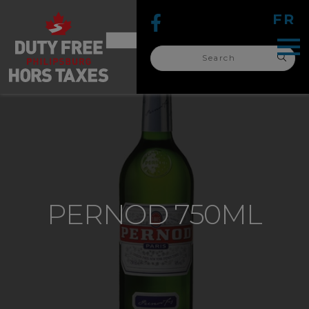
FR
Search
for:
search
for:
PERNOD 750ML