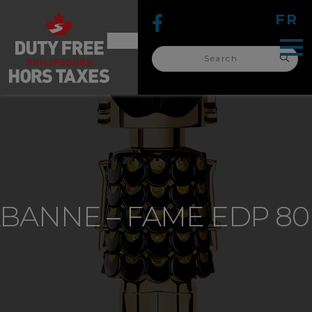
FR
Search
for:
search
for:
BANNE – FAME EDP 8