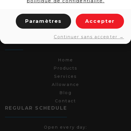
politique de confidentialité.
Paramètres
Accepter
Continuer sans accepter →
LINKS
Home
Products
Services
Allowance
Blog
Contact
REGULAR SCHEDULE
Open every day: