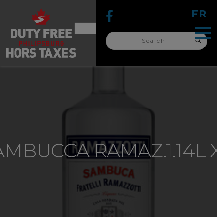
FR
Search
for:
search
for:
AMBUCCA RAMAZ.1.14L X