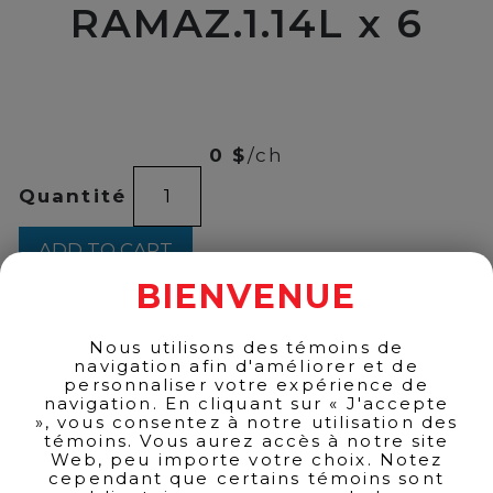
RAMAZ.1.14L x 6
00
$
33
0 $
/ch
SAMBUCCA
Quantité
RAMAZ.1.14L
x
6
ADD TO CART
quantity
BIENVENUE
Nous utilisons des témoins de
BACK TO PRODUCTS
navigation afin d'améliorer et de
personnaliser votre expérience de
navigation. En cliquant sur « J'accepte
», vous consentez à notre utilisation des
témoins. Vous aurez accès à notre site
Web, peu importe votre choix. Notez
cependant que certains témoins sont