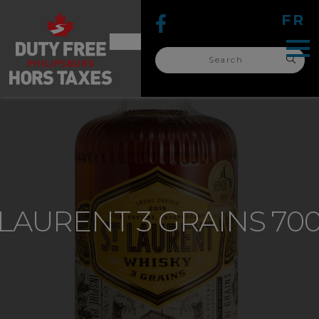
FR
Search
for:
search
for:
-LAURENT 3 GRAINS 70