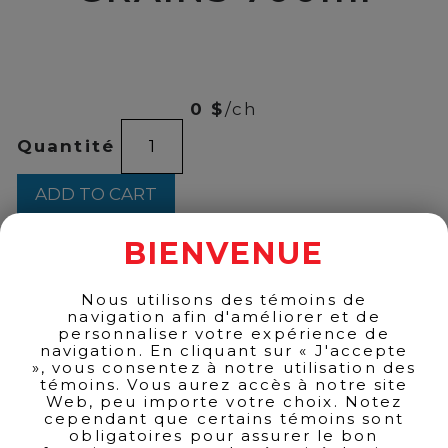
00
$
51
0 $
/ch
ST-
Quantité
LAURENT
3
GRAINS
ADD TO CART
700ml
quantity
BIENVENUE
BACK TO PRODUCTS
Nous utilisons des témoins de
navigation afin d'améliorer et de
personnaliser votre expérience de
navigation. En cliquant sur « J'accepte
», vous consentez à notre utilisation des
témoins. Vous aurez accès à notre site
Web, peu importe votre choix. Notez
cependant que certains témoins sont
obligatoires pour assurer le bon