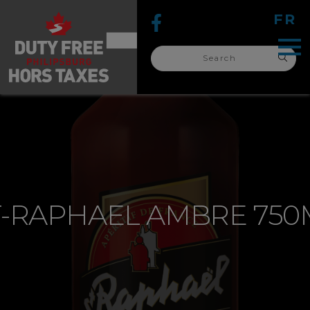
FR
Search
for:
search
for:
T-RAPHAEL AMBRE 750