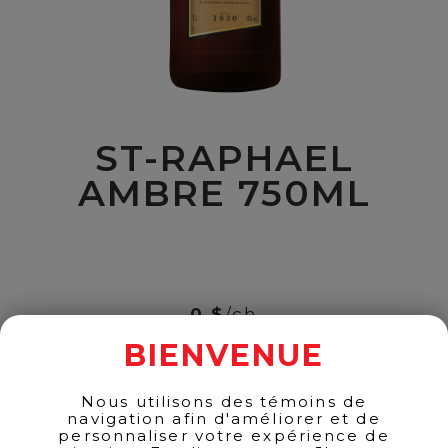
ST-RAPHAEL
AMBRE 750ML
00
$
12
0 $
/ch
ST-
BIENVENUE
Quantité
RAPHAEL
AMBRE
750ML
ADD TO CART
Nous utilisons des témoins de
quantity
navigation afin d'améliorer et de
personnaliser votre expérience de