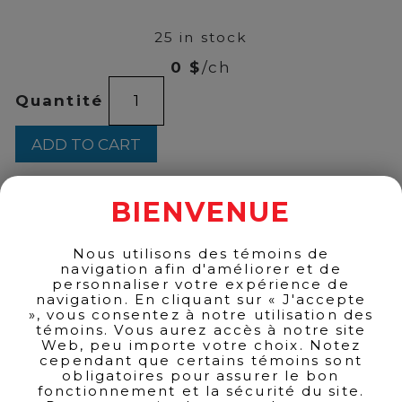
55
25 in stock
0 $
/ch
TANQUERAY
Quantité
NO.
10,
1L
ADD TO CART
quantity
BIENVENUE
BACK TO PRODUCTS
Nous utilisons des témoins de
navigation afin d'améliorer et de
personnaliser votre expérience de
navigation. En cliquant sur « J'accepte
», vous consentez à notre utilisation des
témoins. Vous aurez accès à notre site
Web, peu importe votre choix. Notez
cependant que certains témoins sont
obligatoires pour assurer le bon
fonctionnement et la sécurité du site.