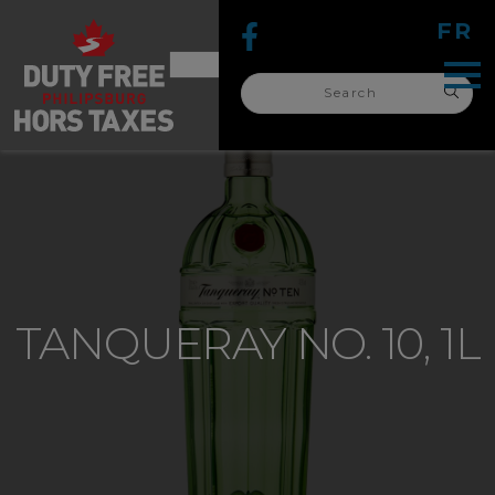
FR
Search
for:
search
for:
TANQUERAY NO. 10, 1L