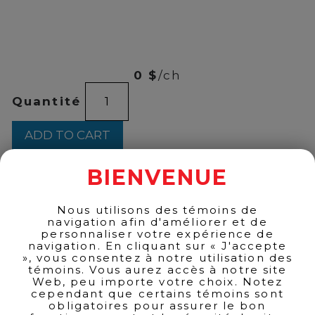
00
$
150
0 $
/ch
Tiffany
Quantité
-
Rose
Gold
ADD TO CART
EDP
75ml
quantity
BIENVENUE
BACK TO PRODUCTS
Nous utilisons des témoins de
navigation afin d'améliorer et de
personnaliser votre expérience de
navigation. En cliquant sur « J'accepte
», vous consentez à notre utilisation des
témoins. Vous aurez accès à notre site
Web, peu importe votre choix. Notez
cependant que certains témoins sont
obligatoires pour assurer le bon