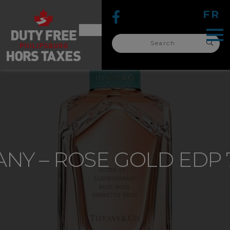
FR
Search
for:
search
for:
ANY – ROSE GOLD EDP