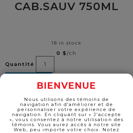
CAB.SAUV 750ML
00
$
16
18 in stock
0 $
/ch
W.BLASS
Quantité
Y.LABEL
CAB.SAUV
750ML
ADD TO CART
quantity
BIENVENUE
Nous utilisons des témoins de
navigation afin d'améliorer et de
BACK TO PRODUCTS
personnaliser votre expérience de
navigation. En cliquant sur « J'accepte
», vous consentez à notre utilisation des
témoins. Vous aurez accès à notre site
Web, peu importe votre choix. Notez