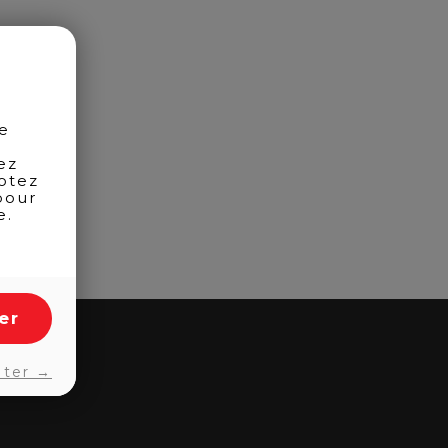
de
ez
otez
pour
e.
er
pter →