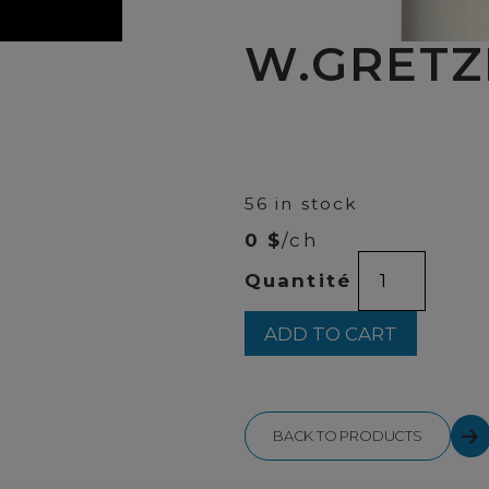
W.GRETZ
00
$
45
56 in stock
0 $
/ch
W.GRETZK
Quantité
RED
CASK
1L
ADD TO CART
quantity
BACK TO PRODUCTS