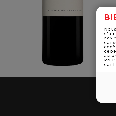
BI
Nous
d'am
navi
cons
accè
cepe
assu
Pour
confi