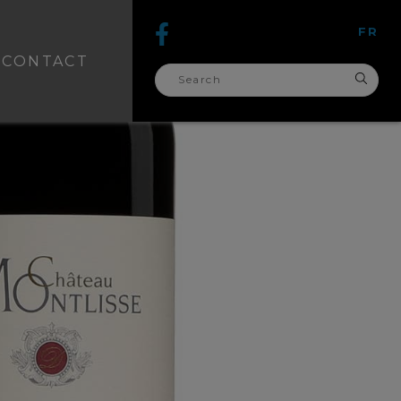
FR
CONTACT
search
for: