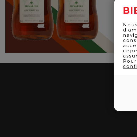
BI
Nous
d'am
navi
cons
accè
cepe
assu
Pour
confi