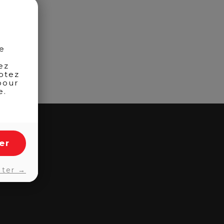
de
ez
otez
pour
e.
er
pter →