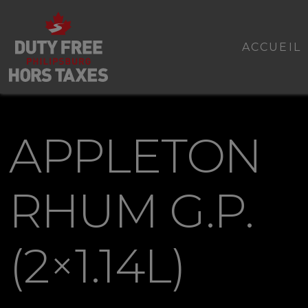
ACCUEIL
APPLETON
RHUM G.P.
(2×1.14L)