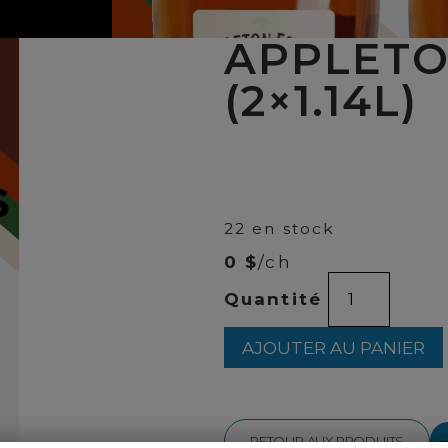
APPLETO
(2×1.14L)
00
$
64
22 en stock
0 $
/ch
quantité
Quantité
de
APPLETON
RHUM
AJOUTER AU PANIER
G.P.
(2x1.14L)
RETOUR AUX PRODUITS