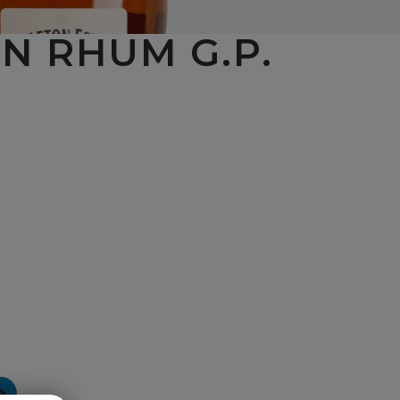
N RHUM G.P.