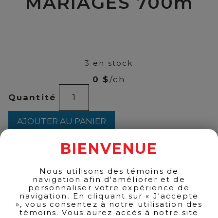
MARIAGES 700m
00
$
1100
3 en stock
0 $
/ch
quantité
Quantité
de
BALVENIE
25
AJOUTER AU PANIER
RARE
MARIAGES
700m
BIENVENUE
RETOUR AUX PRODUITS
Nous utilisons des témoins de
navigation afin d'améliorer et de
personnaliser votre expérience de
navigation. En cliquant sur « J'accepte
», vous consentez à notre utilisation des
témoins. Vous aurez accès à notre site