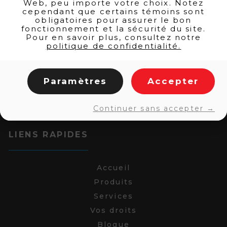
Web, peu importe votre choix. Notez
cependant que certains témoins sont
obligatoires pour assurer le bon
fonctionnement et la sécurité du site.
Pour en savoir plus, consultez notre
politique de confidentialité.
Paramètres
Accepter
Continuer sans accepter →
LIENS RAPIDES
Accueil
Produits
Services
Vos droits
Blogue