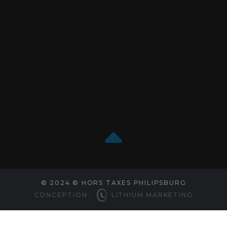
© 2024 © HORS TAXES PHILIPSBURG
CONCEPTION :
LITHIUM MARKETING
Choix de consentement