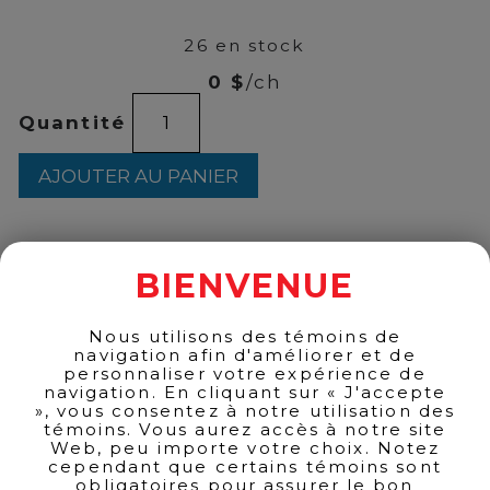
27
26 en stock
0 $
/ch
quantité
Quantité
de
CAN.CLUB
CLASSIC
AJOUTER AU PANIER
12
ANS
1L
BIENVENUE
RETOUR AUX PRODUITS
Nous utilisons des témoins de
navigation afin d'améliorer et de
personnaliser votre expérience de
navigation. En cliquant sur « J'accepte
», vous consentez à notre utilisation des
témoins. Vous aurez accès à notre site
Web, peu importe votre choix. Notez
cependant que certains témoins sont
obligatoires pour assurer le bon