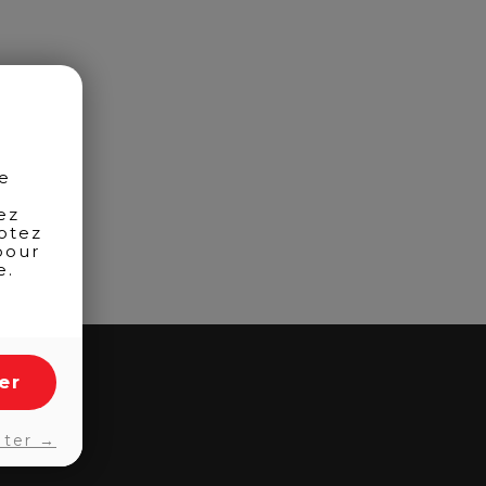
de
ez
otez
pour
e.
er
pter →