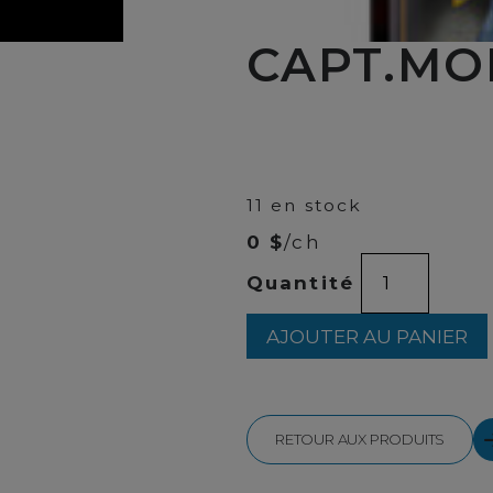
CAPT.MO
00
$
30
11 en stock
0 $
/ch
quantité
Quantité
de
CAPT.MOR
DARK
AJOUTER AU PANIER
1.14L
RETOUR AUX PRODUITS