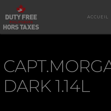
ACCUEIL
CAPT.MORG
DARK 1.14L