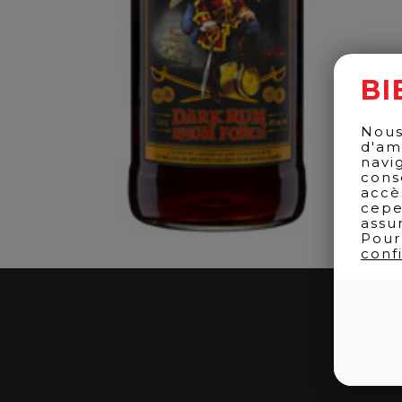
BI
Nous
d'am
navi
cons
accè
cepe
assu
Pour
confi