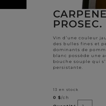
CARPENE
PROSEC.
Vin d’une couleur ja
des bulles fines et 
dominants de pomme 
blanc possède une aci
bouche souple qui s
persistante.
00
$
17
13 en stock
0 $
/ch
quantité