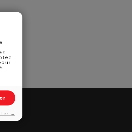
de
ez
otez
pour
e.
er
pter →