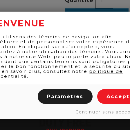
Quantité
de
CARPENE
MALVOLTI
AJOUTER AU PANIER
PROSEC.
ENVENUE
750ML
 utilisons des témoins de navigation afin
éliorer et de personnaliser votre expérience 
RETOUR AUX PRODUITS
gation. En cliquant sur « J'accepte », vous
entez à notre utilisation des témoins. Vous aur
s à notre site Web, peu importe votre choix. N
ndant que certains témoins sont obligatoires 
rer le bon fonctionnement et la sécurité du sit
 en savoir plus, consultez notre
politique de
dentialité.
Paramètres
Accept
Continuer sans acce