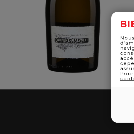
BI
Nous
d'am
navi
cons
accè
cepe
assu
Pour
confi