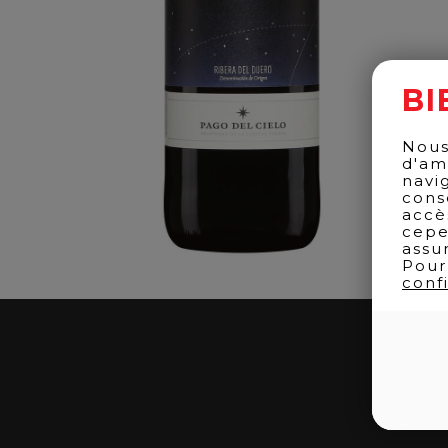
BI
Nous
d'am
navi
cons
accè
cepe
assu
Pour
confi