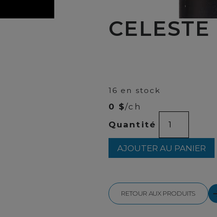
CELESTE
00
$
20
16 en stock
0 $
/ch
quantité
Quantité
de
CELESTE
CRIANZA
AJOUTER AU PANIER
750ML
RETOUR AUX PRODUITS