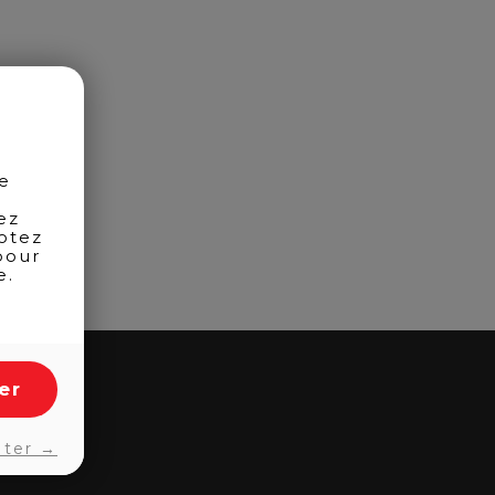
de
ez
otez
pour
e.
er
pter →