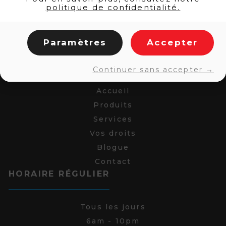
politique de confidentialité.
Paramètres
Accepter
LIENS RAPIDES
Continuer sans accepter →
Accueil
Produits
Services
Vos droits
Blogue
Contact
HORAIRE RÉGULIER
Tous les jours
6am - 10pm