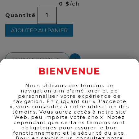
0 $
/ch
quantité
Quantité
de
Clarins
-
AJOUTER AU PANIER
Hydra
Essential
Partners
RETOUR AUX PRODUITS
BIENVENUE
Nous utilisons des témoins de
navigation afin d'améliorer et de
personnaliser votre expérience de
navigation. En cliquant sur « J'accepte
», vous consentez à notre utilisation des
témoins. Vous aurez accès à notre site
Web, peu importe votre choix. Notez
cependant que certains témoins sont
obligatoires pour assurer le bon
fonctionnement et la sécurité du site.
Pour en savoir plus, consultez notre