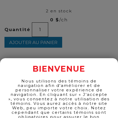
35
2 en stock
0 $
/ch
quantité
Quantité
de
Clarins
-
AJOUTER AU PANIER
Suncare
Face
SPF30
50ml
BIENVENUE
RETOUR AUX PRODUITS
Nous utilisons des témoins de
navigation afin d'améliorer et de
personnaliser votre expérience de
navigation. En cliquant sur « J'accepte
», vous consentez à notre utilisation des
témoins. Vous aurez accès à notre site
Web, peu importe votre choix. Notez
cependant que certains témoins sont
obligatoires pour assurer le bon