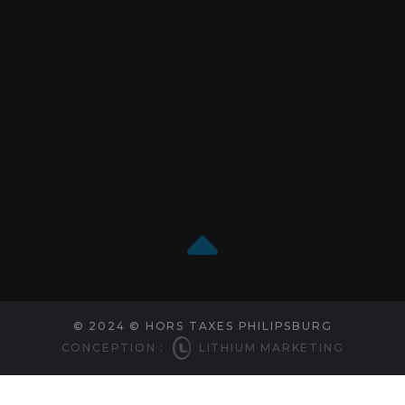
© 2024 © HORS TAXES PHILIPSBURG
CONCEPTION :
LITHIUM MARKETING
Choix de consentement