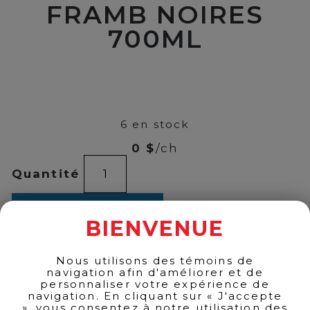
FRAMB NOIRES
700ML
00
$
40
6 en stock
0 $
/ch
quantité
Quantité
de
COMONT
GIN
AJOUTER AU PANIER
FRAMB
BIENVENUE
NOIRES
700ML
Nous utilisons des témoins de
navigation afin d'améliorer et de
RETOUR AUX PRODUITS
personnaliser votre expérience de
navigation. En cliquant sur « J'accepte
», vous consentez à notre utilisation des