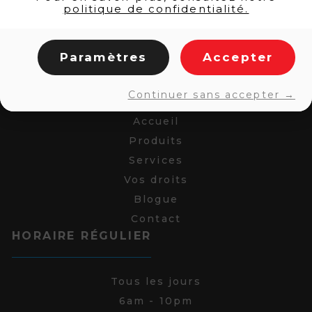
politique de confidentialité.
Paramètres
Accepter
LIENS RAPIDES
Continuer sans accepter →
Accueil
Produits
Services
Vos droits
Blogue
Contact
HORAIRE RÉGULIER
Tous les jours
6am - 10pm